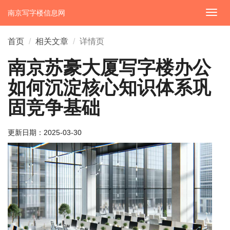
南京写字楼信息网
切
换
导
首页
相关文章
详情页
航
南京苏豪大厦写字楼办公
如何沉淀核心知识体系巩
固竞争基础
更新日期：
2025-03-30