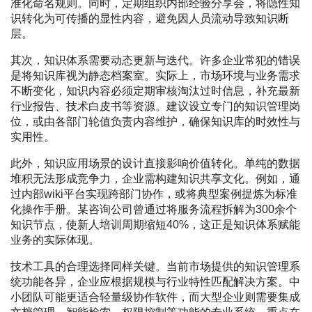
准化命名规则。同时，定期组织内部经验分享会，将隐性知
识转化为可传播的显性内容，避免因人员流动导致知识断
层。
其次，知识体系需要动态更新与迭代。许多企业常犯的错误
是将知识库视为静态档案室。实际上，市场环境与业务需求
不断变化，知识内容必须定期审核淘汰过时信息，补充最新
行业报告、技术白皮书等资源。建议设立专门的知识管理岗
位，或由各部门轮值负责内容维护，确保知识库的时效性与
实用性。
此外，知识应用场景的设计直接影响价值转化。单纯的数据
堆积无法形成竞争力，企业需构建知识共享文化。例如，通
过内部wiki平台实现跨部门协作，或将典型案例提炼为标准
化操作手册。某咨询公司曾通过将服务流程拆解为300余个
知识节点，使新人培训周期缩短40%，这正是知识体系赋能
业务的实际体现。
技术工具的合理选择同样关键。当前市场提供的知识管理系
统功能各异，企业应根据规模与行业特性匹配解决方案。中
小团队可能更适合轻量级协作软件，而大型企业则需要集成