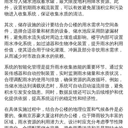
雨水导入储水池或蓄水罐，最大限度地利用降水资源。此
外，设置初期雨水截流装置，可以有效避免屋顶积尘和污染
物进入收集系统，保证收集水质的清洁。
其次，储存设施的设计要结合办公楼的用水需求与空间条
件，选择合适容量和材质的设备。储水池应采用防渗漏材
料，避免雨水流失或对周边土壤造成影响。楼宇内部可设置
雨水净化系统，如过滤器和生物净化装置，提升雨水的利用
价值，使其适合用于绿化灌溉、冲厕及部分非饮用水需求，
从而减少对市政自来水的依赖。
系统的智能化管理是提升雨水收集效能的重要环节。通过安
装传感器和自动控制装置，实时监测雨水储量和水质状况，
合理调配雨水的使用与排放，确保资源的高效循环。例如，
当储水池达到满载状态时，系统可自动启动溢流排放，避免
积水引发安全隐患。同时，数据反馈还可以为后续维护和优
化提供依据，提高系统运行的稳定性和经济性。
在具体实施过程中，结合办公楼的地理位置和气候条件是必
要的。像南京苏豪大厦这样的办公楼，位于降雨较为丰富的
区域，雨水资源的利用潜力大。设计时应充分考虑季节性降