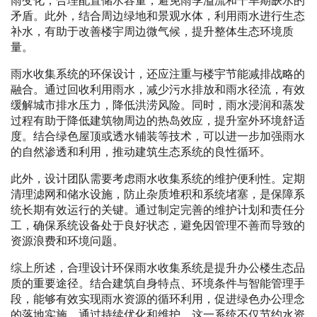
雨变化，合理配置储水容量，避免雨季溢流和干旱期缺水的
矛盾。此外，结合周边绿地和景观水体，利用雨水进行生态
补水，有助于改善楼宇周边微气候，提升整体生态环境质
量。
雨水收集系统的环保设计，还应注重与楼宇节能减排战略的
融合。通过回收利用雨水，减少污水排放和雨水径流，有效
缓解城市排水压力，降低洪涝风险。同时，雨水浸润和蒸发
过程有助于降低建筑物周边的热岛效应，提升室外环境舒适
度。结合绿色屋顶或透水铺装等技术，可以进一步加强雨水
的自然渗透和利用，推动建筑生态系统的良性循环。
此外，设计团队需要考虑雨水收集系统的维护便利性。定期
清理滤网和储水设施，防止杂质堆积和系统堵塞，是保障系
统长期有效运行的关键。通过制定完善的维护计划和责任分
工，确保系统设备处于良好状态，避免因管理不善而导致的
资源浪费和环境问题。
综上所述，合理设计环保雨水收集系统是提升办公楼生态品
质的重要途径。结合建筑自身特点、环境条件与智能管理手
段，能够有效实现雨水资源的循环利用，促进绿色办公理念
的落地实施。通过持续优化和维护，这一系统不仅节约水资